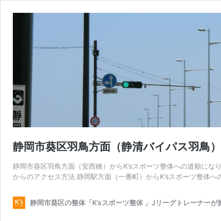
静岡市葵区羽鳥方面（静清バイパス羽鳥）
静岡市葵区羽鳥方面（安西橋）からK’sスポーツ整体への道順にな
からのアクセス方法 静岡駅方面（一番町）からK’sスポーツ整体へ
静岡市葵区の整体「K’sスポーツ整体 」Jリーグトレーナーが