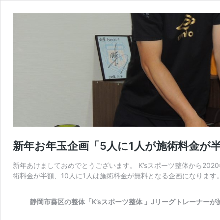
新年お年玉企画「5人に1人が施術料金が半
新年あけましておめでとうございます。 K’sスポーツ整体から20
術料金が半額、10人に1人は施術料金が無料となる企画になります
静岡市葵区の整体「K’sスポーツ整体 」Jリーグトレーナーが