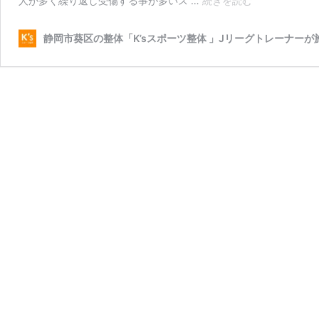
人が多く繰り返し受傷する事が多いス …
続きを読む
離
れ
静岡市葵区の整体「K’sスポーツ整体 」Jリーグトレーナーが
/
静
岡
市
葵
区
Ｋ’ｓ
ス
ポ
ー
ツ
整
体