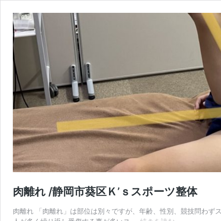
肉離れ /静岡市葵区Ｋ’ｓスポーツ整体
肉離れ 「肉離れ」は部位は別々ですが、年齢、性別、競技問わず
肉