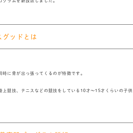
ログラムを新設致しました。
スグッドとは
同時に骨が出っ張ってくるのが特徴です。
上競技、テニスなどの競技をしている10才～15才くらいの子供