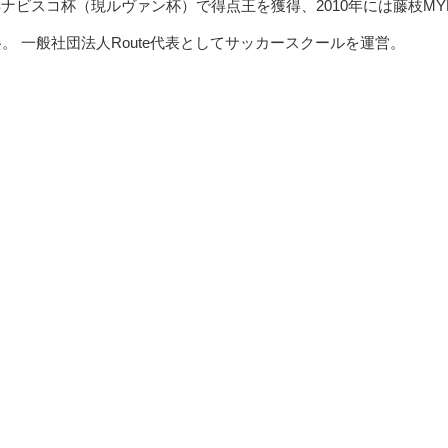
ナビスコ杯（現ルヴァン杯）で得点王を獲得、2010年には藤枝MYF
昇格。 一般社団法人Route代表としてサッカースクールを運営。