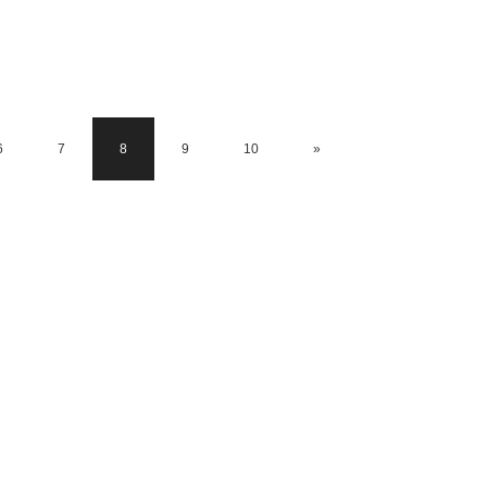
6
7
8
9
10
»