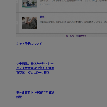
ネット予約について
小中高生、夏休み体幹トレー
ニング教室開催決定！！/静岡
市葵区 K’sスポーツ整体
春休み体幹トレ教室2021空き
状況