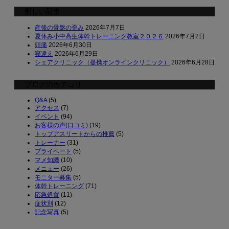
新しい記事
産後の骨盤の歪み
2026年7月7日
夏休み小中高生体幹トレーニング教室２０２６
2026年7月2日
頭痛
2026年6月30日
寝違え
2026年6月29日
シェアクリニック（提携オンラインクリニック）
2026年6月28日
ブログのカテゴリ
Q&A
(5)
アクセス
(7)
イベント
(94)
お客様の声(口コミ)
(19)
トップアスリートからの推薦
(5)
トレーナー
(31)
プライベート
(5)
マメ知識
(10)
メニュー
(26)
モニター募集
(5)
体幹トレーニング
(71)
応急処置
(11)
症状別
(12)
記念写真
(5)