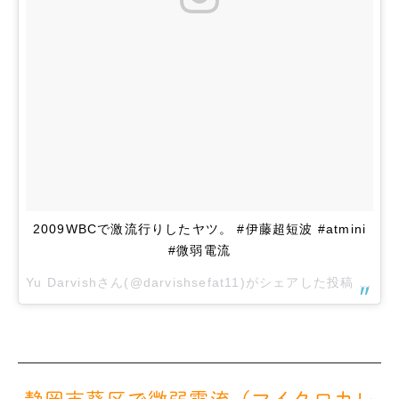
2009WBCで激流行りしたヤツ。 #伊藤超短波 #atmini
#微弱電流
Yu Darvish
さん(@darvishsefat11)がシェアした投稿 –
20