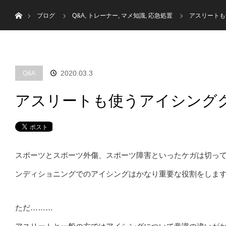
menu
ホーム
トップ
はじめての方へ
ブログ
Q&A
,
トレーナー
,
マメ知識
,
応急処置
アスリートも
2020.03.3
Q&A
アスリートも使うアイシング
スポーツとスポーツ外傷、スポーツ障害といったケガは切っ
ンディショニングでのアイシングはかなり重要な役割をしま
ただ………