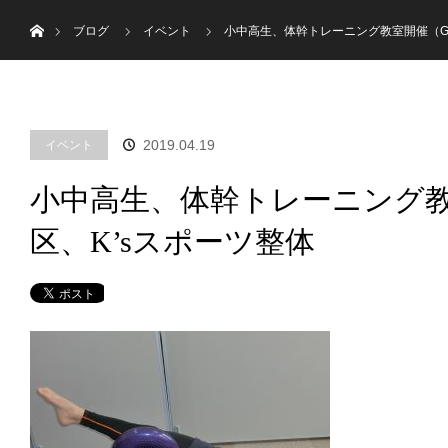
menu
ホーム
トップ
はじめての方へ
ブログ
イベント
小中高生、体幹トレーニング教室開催（GW
2019.04.19
イベント
小中高生、体幹トレーニング教
区、K’sスポーツ整体