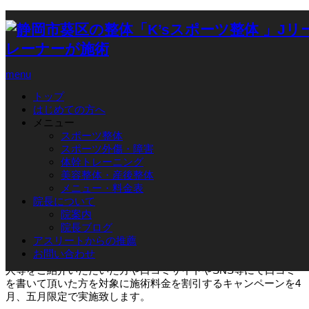
ホーム
ブログ
イベント
,
お客様の声(口コミ)
ご紹介割引キャンペーン
menu
イベント
2020.04.11
トップ
はじめての方へ
メニュー
ご紹介割引キャンペーン
スポーツ整体
スポーツ外傷・障害
体幹トレーニング
美容整体・産後整体
メニュー・料金表
院長について
院案内
院長ブログ
アスリートからの推薦
K’sスポーツ整体ではスポーツ障害や肩こり、腰痛、五十肩など
お問い合わせ
の痛みにお困りの方など多くの方に知って頂く為に、新たに知
人等をご紹介いただいた方や口コミサイトやSNS等にて口コミ
を書いて頂いた方を対象に施術料金を割引するキャンペーンを4
月、五月限定で実施致します。