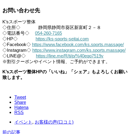
お問い合わせ先
K’sスポーツ整体
◇住所◇ 静岡県静岡市葵区新富町２－８
◇電話番号◇
054-260-7165
◇HP◇
https://ks-sports-seitai.com
◇Facebook◇
https://www.facebook.com/ks.sports.massage/
◇Instagram◇
https://www.instagram.com/ks.sports.massage/
◇LINE@◇
https://line.me/R/ti/p/%40eqq7519v
※割引クーポンやイベント情報、ご予約ができます。
K’sスポーツ整体HPの「いいね」「シェア」もよろしくお願い
致します。
Tweet
Share
Hatena
RSS
イベント
,
お客様の声(口コミ)
前の記事